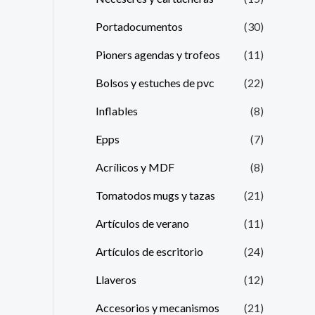
Portadocumentos
(30)
Pioners agendas y trofeos
(11)
Bolsos y estuches de pvc
(22)
Inflables
(8)
Epps
(7)
Acrílicos y MDF
(8)
Tomatodos mugs y tazas
(21)
Artículos de verano
(11)
Artículos de escritorio
(24)
Llaveros
(12)
Accesorios y mecanismos
(21)