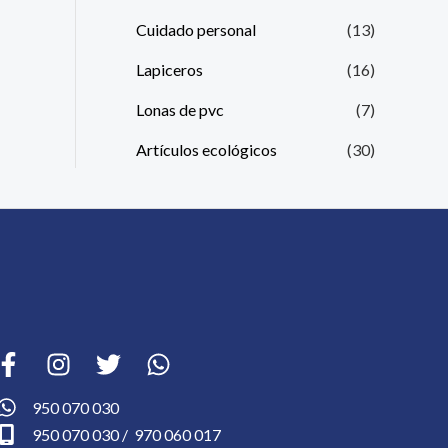
Cuidado personal
(13)
Lapiceros
(16)
Lonas de pvc
(7)
Artículos ecológicos
(30)
950 070 030
950 070 030 / 970 060 017