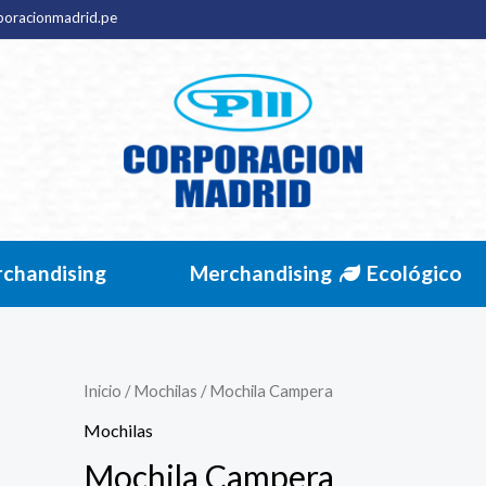
poracionmadrid.pe
chandising
Merchandising
Ecológico
Inicio
/
Mochilas
/ Mochila Campera
Mochilas
Mochila Campera