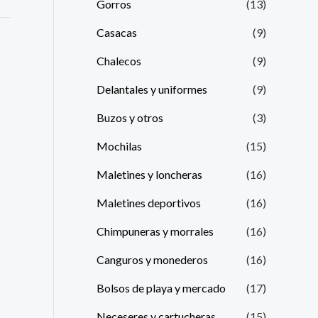
Gorros
(13)
Casacas
(9)
Chalecos
(9)
Delantales y uniformes
(9)
Buzos y otros
(3)
Mochilas
(15)
Maletines y loncheras
(16)
Maletines deportivos
(16)
Chimpuneras y morrales
(16)
Canguros y monederos
(16)
Bolsos de playa y mercado
(17)
Neceseres y cartucheras
(15)