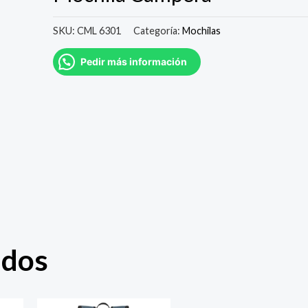
SKU:
CML 6301
Categoría:
Mochilas
Pedir más información
ados