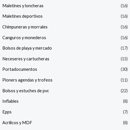
Maletines y loncheras
(16)
Maletines deportivos
(16)
Chimpuneras y morrales
(16)
Canguros y monederos
(16)
Bolsos de playa y mercado
(17)
Neceseres y cartucheras
(15)
Portadocumentos
(30)
Pioners agendas y trofeos
(11)
Bolsos y estuches de pvc
(22)
Inflables
(8)
Epps
(7)
Acrílicos y MDF
(8)