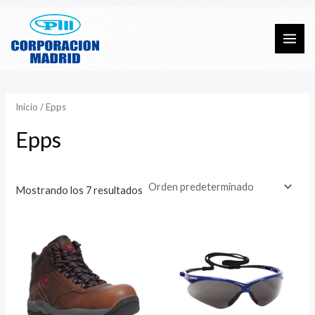
Ir
al
Mai
contenido
Men
Inicio
/ Epps
Epps
Mostrando los 7 resultados